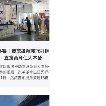
外賽！黃茂雄揪郭冠群砸
權，直搗黃育仁大本營
這回戰場移師到改革派大本營──
薪的狠招，改革派拿出誓死捍衛
21日，鈺叡宣布擬斥資逾18億
權，令業界譁然，因為菱光科技
仁，也是這次東元經營權之...