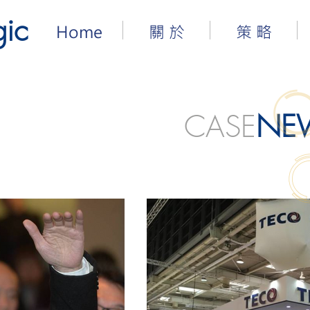
gic
Home
關 於
策 略
CASE
NE