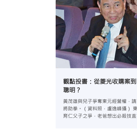
觀點投書：從菱光收購案到
聰明？
黃茂雄與兒子爭奪東元經營權，請
將助拳。（資料照，盧逸峰攝） 
育仁父子之爭，老爸想出必殺技直
悍將郭冠群公開收購黃育仁的菱光。
515億元標下中嘉...