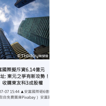
國際擬斥資6.14億元 收
址: 東元之爭有新攻勢！安
元 收購東友科3成股權
-07 15:44 ▲安富國際砸6億收
免費圖庫Pixabay） 安富國
議通過以約新台幣 6.14 億