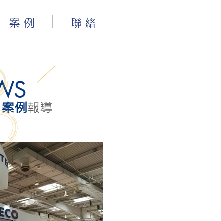
案 例
聯 絡
WS
案例
報導