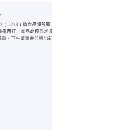
元，公開收購東友科技（5438
年 7 月 7...
心
大飲（1213）搶食品類股頭
蘋果西打」產品商標與旭順
獨董，下午董事會並選出新任
南佳里打造南部轉運中心業
季的出貨配送、...