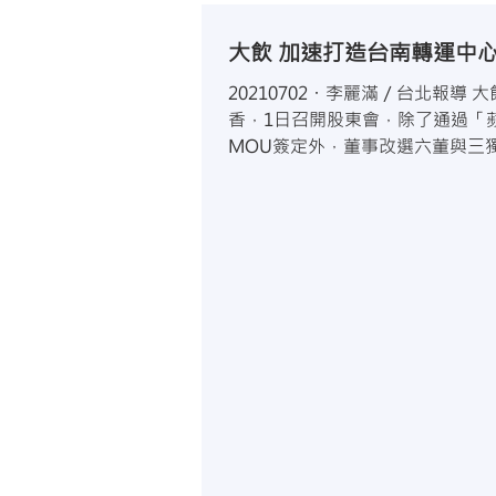
大飲 加速打造台南轉運中
20210702・李麗滿／台北報導 
香，1日召開股東會，除了通過「
MOU簽定外，董事改選六董與三
董事長由董事蘇芸樂接任，加速台
務，以因應未來中元、農曆年大月旺