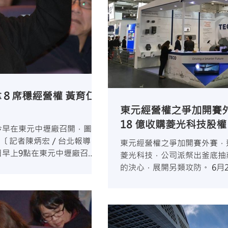
拿８席穩經營權 黃育仁
東元經營權之爭加開賽
18 億收購菱光科技股
股東常會今早在東元中壢廠召開，圖為
 〔記者陳炳宏／台北報導〕
東元經營權之爭加開賽外賽，
）日早上9點在東元中壢廠召
菱光科技，公司派祭出釜底抽
與長子菱光科技董事長黃育
的決心，展開另類攻防。 6月
...
元，公開收購菱光科技過半股
董事長正是東元集團第三代黃育