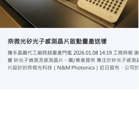
奈微光矽光子感測晶片啟動量產送樣
攜手晶圓代工廠跨越量產門檻 2026.01.08 14:19 工商時報 謝振
寶 矽光子偵測及感測晶片。圖/業者提供 專注於矽光子感測
片設計的奈微光科技（N&M Photonics）近日宣布，公司
圓製程與光電整合技術上取得關鍵突破，正式跨越量產門檻
奈微光已攜手三家晶圓代工大廠完成製程優化，並與兩家知
上市 IC 設計公司展開合作，啟動量產送樣，象徵高階光學
技術由研發階段邁向實質商業化應用。 突破製程限制，推動
測技術量產化 中遠紅外光氣體偵測長期受限於系統體積大、
本高及整合不易等因素，導致應用場景受限。奈微光透過
CMOS 相容製程與矽光子整合技術，成功將高性能中遠紅外
源與高靈敏度接收器整合至晶片等級（Chip-scale），有效
低系統成本與功耗，並提升模組化與量產可行性，為感測晶