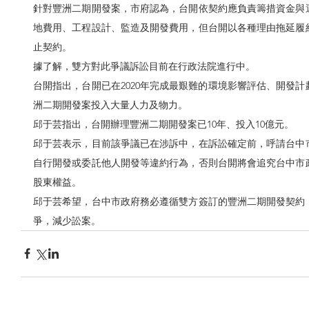
針對豐洲二期開發案，市府認為，台開依契約應負責籌措資金與
地費用、工程設計、監造及開發費用，但台開以各種理由拖延履
止契約。
據了解，雙方對此爭議訴訟目前在行政法院進行中。
台開指出，台開已在2020年完成最艱難的環境影響評估、開發
洲二期開發案投入大量人力及物力。
邱于芸指出，台開辦理豐洲二期開發案已10年、投入10億元。
邱于芸表示，目前該爭議已在涉訴中，在訴訟確定前，呼請台中
自行開發或委託他人開發等違約行為，否則台開將會追究台中市
股東權益。
邱于芸希望，台中市政府務必遵循雙方簽訂的豐洲二期開發契約
爭，減少訟案。