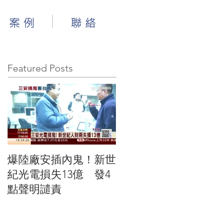
案 例
聯 絡
Featured Posts
爆陸廠安插內鬼！新世
紀光電損失13億 發4
點聲明譴責