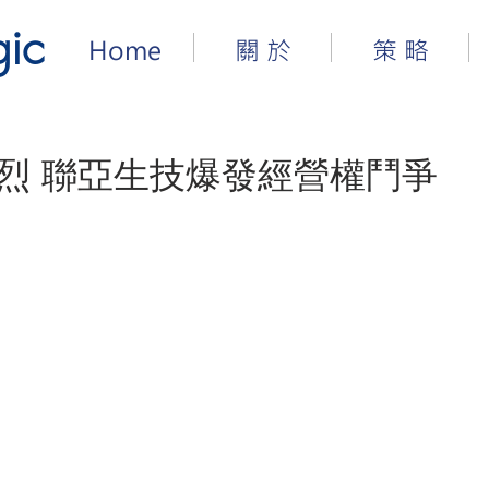
gic
Home
關 於
策 略
烈 聯亞生技爆發經營權鬥爭