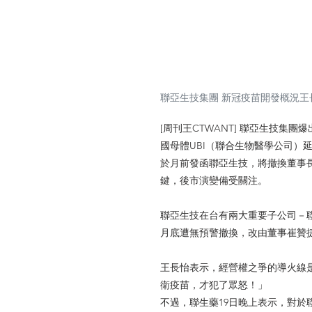
聯亞生技集團 新冠疫苗開發概況
[周刊王CTWANT] 聯亞生技
國母體UBI（聯合生物醫學公司）延伸至開
於月前發函聯亞生技，將撤換董事
鍵，後市演變備受關注。
聯亞生技在台有兩大重要子公司－
月底遭無預警撤換，改由董事崔贊
王長怡表示，經營權之爭的導火線是
衛疫苗，才犯了眾怒！」
不過，聯生藥19日晚上表示，對