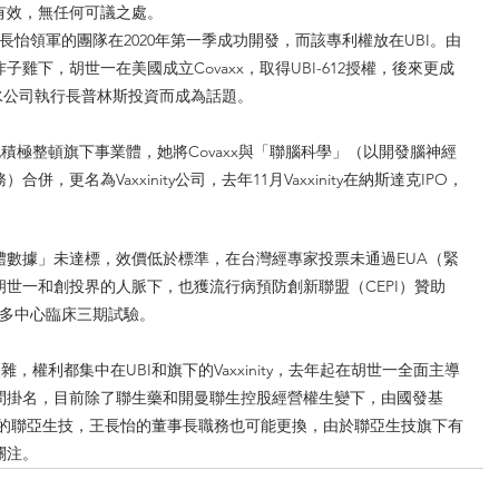
有效，無任何可議之處。
是王長怡領軍的團隊在2020年第一季成功開發，而該專利權放在UBI。由
雞下，胡世一在美國成立Covaxx，取得UBI-612授權，後來更成
黑水公司執行長普林斯投資而成為話題。
積極整頓旗下事業體，她將Covaxx與「聯腦科學」（以開發腦神經
，更名為Vaxxinity公司，去年11月Vaxxinity在納斯達克IPO，
和抗體數據」未達標，效價低於標準，在台灣經專家投票未通過EUA（緊
世一和創投界的人脈下，也獲流行病預防創新聯盟（CEPI）贊助
國多中心臨床三期試驗。
，權利都集中在UBI和旗下的Vaxxinity，去年起在胡世一全面主導
問掛名，目前除了聯生藥和開曼聯生控股經營權生變下，由國發基
6％的聯亞生技，王長怡的董事長職務也可能更換，由於聯亞生技旗下有
關注。