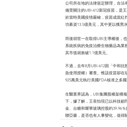
公司所在地的法律規定辦理，合法
備受關注的UBI-612新冠疫苗，
於當時美國疫情嚴峻，疫苗成當紅炸子
功募資13.5億美元，其中更以獲
而後胡世一在取得UBI主導權後，也
系統疾病的免疫治療生物藥品為業務）合併
其市值就衝破1.1億美元。
不過，去年8月UBI-612因「中
急使用授權）審查。惟該疫苗卻在胡
925萬美元執行美國FDA核准之多
生醫業界認為，UBI集團股權架構複雜
下，據了解，王長怡現已以科技顧
金、台糖和耀華玻璃控股約39.9
聯亞藥，是否也有人事變化，值得