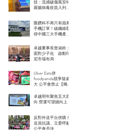
技：流感破傷風安特
羅腸病毒疫苗入列
WHO清單
匯鑽科不再只有蘋果
手機訂單！碳纖維取
得中國三大手機產品
線
卓越董事長曾淑鈴：
面對少子化 啟動印
尼市場布局
Uber Eats併
foodpanda競爭疑慮
大 公平會禁止【獨
家】
卓越明年聚焦五大面
向 營運可望續向上
反對外送平台併購 外
送員抗議、立委呼籲
公平會否決