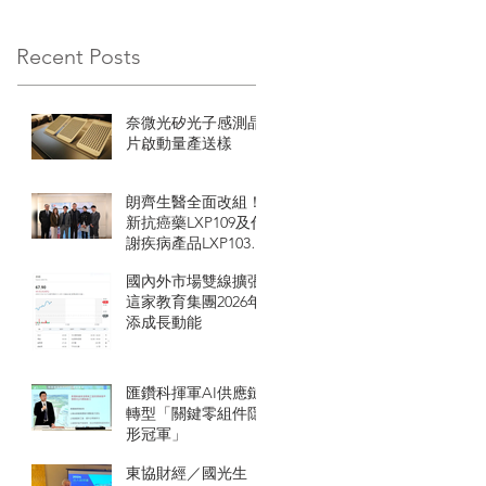
Recent Posts
奈微光矽光子感測晶
片啟動量產送樣
朗齊生醫全面改組！
新抗癌藥LXP109及代
謝疾病產品LXP103即
將進入高成長期
國內外市場雙線擴張
這家教育集團2026年
添成長動能
匯鑽科揮軍AI供應鏈
轉型「關鍵零組件隱
形冠軍」
東協財經／國光生