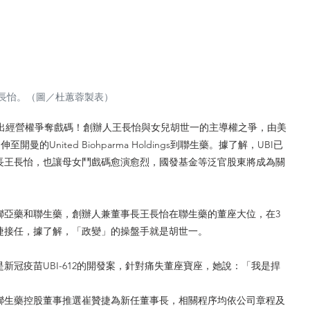
王長怡。（圖／杜蕙蓉製表）
集團爆出經營權爭奪戲碼！創辦人王長怡與女兒胡世一的主導權之爭，由美
曼的United Biohparma Holdings到聯生藥。據了解，UBI已
長王長怡，也讓母女鬥戲碼愈演愈烈，國發基金等泛官股東將成為關
聯亞藥和聯生藥，創辦人兼董事長王長怡在聯生藥的董座大位，在3
捷接任，據了解，「政變」的操盤手就是胡世一。
新冠疫苗UBI-612的開發案，針對痛失董座寶座，她說：「我是捍
於聯生藥控股董事推選崔贊捷為新任董事長，相關程序均依公司章程及