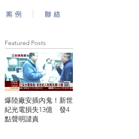
案 例
聯 絡
Featured Posts
爆陸廠安插內鬼！新世
紀光電損失13億 發4
點聲明譴責