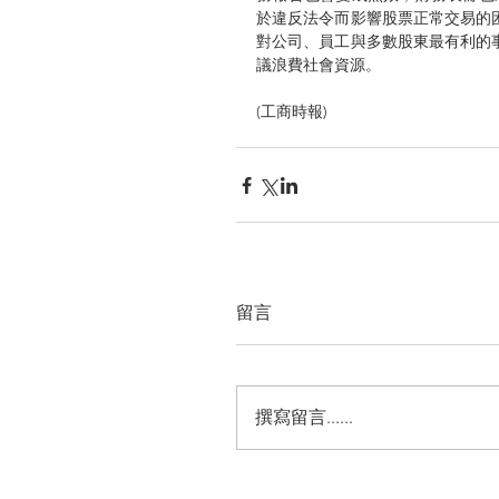
於違反法令而影響股票正常交易的
對公司、員工與多數股東最有利的
議浪費社會資源。
(工商時報)
留言
撰寫留言......