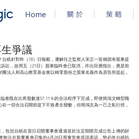
gic
Home
關 於
策 略
再生爭議
！？台紙針對昨（18）日報載，遭解任之監察人宋正一宣稱因有股東提
效訴訟，故周五（21日）股東臨時會已取消，作出回應指出，應是前
財團法人和高山教育基金會以畸零股份之股東名義作為原告所提起，
。
股臨會既在出席股數達57.11％的合法程序下完成，即便簡鴻文轉型職
心在一切合法召開前提下不致產生變數，但簡鴻文為一己之私行徑，
無效，包括台紙在當日召開董事會通過並於法定期限完成公告上傳的財
將無法在新董事會召集的6月28日股東常會提請承認，勢必使台紙陷