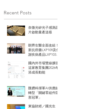
Recent Posts
奈微光矽光子感測晶
片啟動量產送樣
朗齊生醫全面改組！
新抗癌藥LXP109及代
謝疾病產品LXP103即
將進入高成長期
國內外市場雙線擴張
這家教育集團2026年
添成長動能
匯鑽科揮軍AI供應鏈
轉型「關鍵零組件隱
形冠軍」
東協財經／國光生