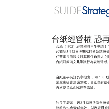
SULDE
Strate
台紙經營權 恐
台紙（1902）經營權恐再生爭議
起確認3月13日股東臨時會決議無
任董事長簡鴻文以其擔任負責人之
台紙對簡鴻文此爭議行為表達遺憾
台紙董事長許良宇指出，3月13日
業股東提告決議無效，台紙也有信
再次使台紙面臨經營風險。
許良宇表示，若3月13日股臨會
務報告也會變成無效，財務表冊也