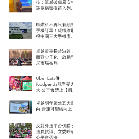
技：流感破傷風安特
羅腸病毒疫苗入列
WHO清單
匯鑽科不再只有蘋果
手機訂單！碳纖維取
得中國三大手機產品
線
卓越董事長曾淑鈴：
面對少子化 啟動印
尼市場布局
Uber Eats併
foodpanda競爭疑慮
大 公平會禁止【獨
家】
卓越明年聚焦五大面
向 營運可望續向上
反對外送平台併購 外
送員抗議、立委呼籲
公平會否決